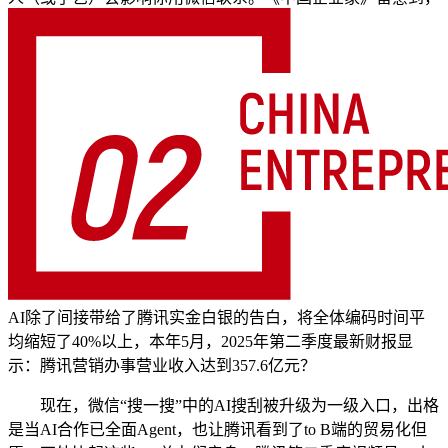
AI除了间接带给了腾讯实金白银的告白，将全体编码时间平
均缩短了40%以上，本年5月，2025年第二季度最新财报显
示：腾讯营销办事营业收入达到357.6亿元？
现在，微信“搜一搜”中的AI搜刮被升级为一级入口，出格
是当AI合作已全面Agent，也让腾讯看到了to B端的贸易化但