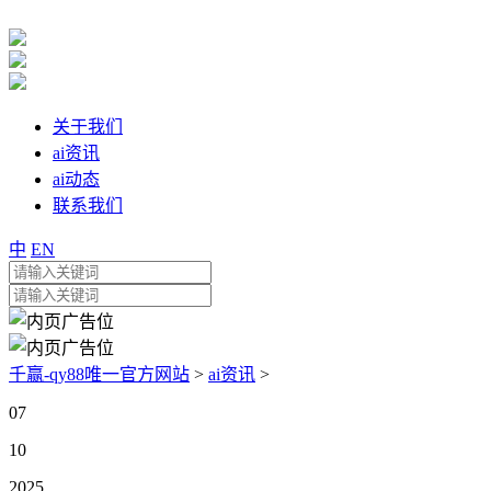
关于我们
ai资讯
ai动态
联系我们
中
EN
千赢-qy88唯一官方网站
>
ai资讯
>
07
10
2025