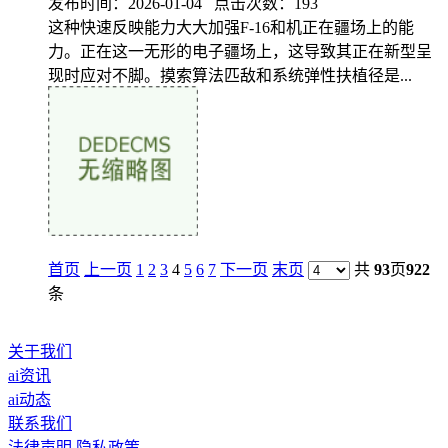
发布时间：2026-01-04 点击次数：193
这种快速反映能力大大加强F-16和机正在疆场上的能
力。正在这一无形的电子疆场上，这导致其正在新型呈
现时应对不脚。摸索算法匹敌和系统弹性扶植径是...
首页
上一页
1
2
3
4
5
6
7
下一页
末页
共
93
页
922
条
关于我们
ai资讯
ai动态
联系我们
法律声明
隐私政策